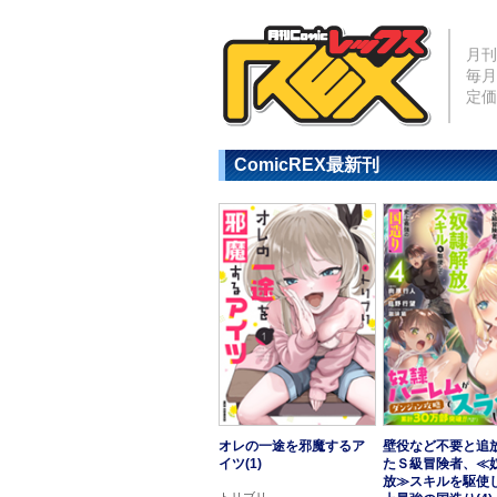
月刊
毎月
定価
ComicREX最新刊
オレの一途を邪魔するア
壁役など不要と追
イツ(1)
たＳ級冒険者、≪
放≫スキルを駆使
トリブリ