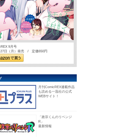
cREX 9月号
7月27日（月）発売 / 定価650円
プ
月刊ComicREX連載作品
も読める一迅社の公式
WEBサイト！
「政宗くんのリベンジ
R」
最新情報