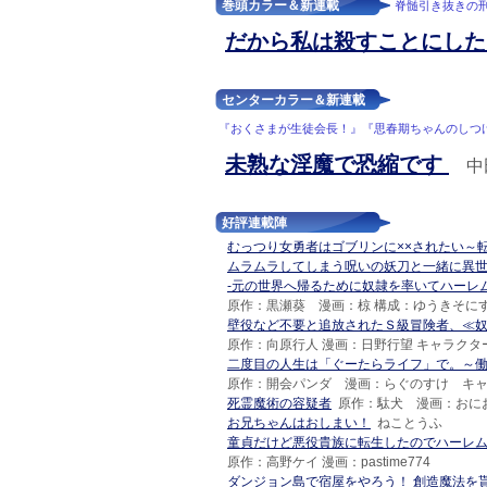
巻頭カラー＆新連載
脊髄引き抜きの
だから私は殺すことにし
センターカラー＆新連載
『おくさまが生徒会長！』『思春期ちゃんのしつ
未熟な淫魔で恐縮です
中
好評連載陣
むっつり女勇者はゴブリンに××されたい～
ムラムラしてしまう呪いの妖刀と一緒に異
-元の世界へ帰るために奴隷を率いてハーレ
原作：黒瀬葵 漫画：椋 構成：ゆうきそに
壁役など不要と追放されたＳ級冒険者、≪
原作：向原行人 漫画：日野行望 キャラクタ
二度目の人生は「ぐーたらライフ」で。～
原作：開会パンダ 漫画：らぐのすけ キ
死霊魔術の容疑者
原作：駄犬 漫画：おに
お兄ちゃんはおしまい！
ねことうふ
童貞だけど悪役貴族に転生したのでハーレム
原作：高野ケイ 漫画：pastime774
ダンジョン島で宿屋をやろう！ 創造魔法を