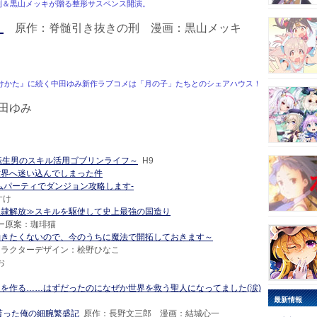
刑＆黒山メッキが贈る整形サスペンス開演。
た
原作：脊髄引き抜きの刑 漫画：黒山メッキ
けかた』に続く中田ゆみ新作ラブコメは「月の子」たちとのシェアハウス！
田ゆみ
転生男のスキル活用ゴブリンライフ～
H9
世界へ迷い込んでしまった件
ムパーティでダンジョン攻略します-
すけ
奴隷解放≫スキルを駆使して史上最強の国造り
ー原案：珈琲猫
働きたくないので、今のうちに魔法で開拓しておきます～
ャラクターデザイン：桧野ひなこ
お
を作る……はずだったのになぜか世界を救う聖人になってました(涙)
最新情報
貰った俺の細腕繁盛記
原作：長野文三郎 漫画：結城心一