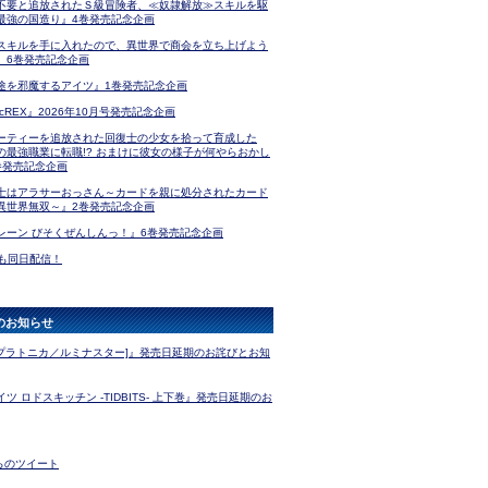
不要と追放されたＳ級冒険者、≪奴隷解放≫スキルを駆
最強の国造り』4巻発売記念企画
スキルを手に入れたので、異世界で商会を立ち上げよう
』6巻発売記念企画
途を邪魔するアイツ』1巻発売記念企画
icREX』2026年10月号発売記念企画
ーティーを追放された回復士の少女を拾って育成した
の最強職業に転職!? おまけに彼女の様子が何やらおかし
巻発売記念企画
士はアラサーおっさん～カードを親に処分されたカード
異世界無双～』2巻発売記念企画
レーン びそくぜんしんっ！』6巻発売記念企画
版も同日配信！
のお知らせ
 [プラトニカ／ルミナスター]』発売日延期のお詫びとお知
ツ ロドスキッチン -TIDBITS- 上下巻』発売日延期のお
からのツイート