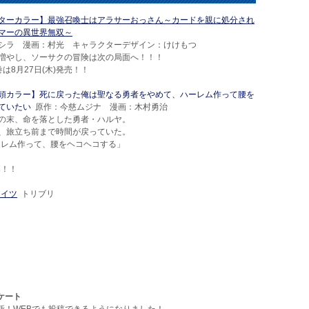
ターカラー】最強召喚士はアラサーおっさん～カードを親に処分され
マーの異世界無双～
シラ 漫画：村光 キャラクターデザイン：けけもつ
増やし、ソーサクの冒険は次の局面へ！！！
は8月27日(木)発売！！
頭カラー】死に戻った俺は聖なる勇者をやめて、ハーレム作って腰を
ていたい
原作：今慈ムジナ 漫画：木村勇治
の末、命を落とした勇者・ハルヤ。
、旅立ち前まで時間が戻っていた。
ーレム作って、腰をヘコヘコする」
幕！！
アイツ
トリブリ
ンケート
新！WEBでも投稿できるようになりました！