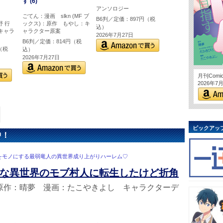
す (6)
アンソロジー
ごてん：漫画 slkn (MF ブ
B6判／定価：897円（税
野 行
ックス)：原作 もやし：キ
込）
キャラ
ャラクター原案
2026年7月27日
B6判／定価：814円（税
（税
込）
2026年7月27日
月刊Comi
2026年
ピックアッ
中！
をモノにする最弱竜人の異世界成り上がりハーレム♡
な異世界のモブ村人に転生したけど折角
原作：晴夢 漫画：たこやきよし キャラクターデ