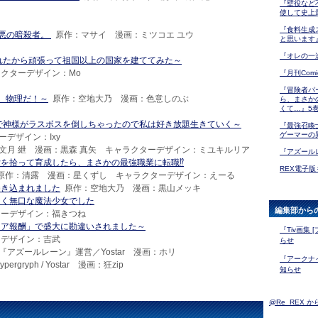
『壁役など
使して史上
『食料生成
最悪の暗殺者。
原作：マサイ 漫画：ミツコエ ユウ
と思います
『オレの一
れたから頑張って祖国以上の国家を建ててみた～
クターデザイン：Mo
『月刊Com
『冒険者パ
、物理だ！～
原作：空地大乃 漫画：色意しのぶ
ら、まさか
くて…』5
で神様がラスボスを倒しちゃったので私は好き放題生きていく～
『最強召喚
ゲーマーの
ーデザイン：Ixy
文月 紲 漫画：黒森 真矢 キャラクターデザイン：ミユキルリア
『アズール
を拾って育成したら、まさかの最強職業に転職⁉
REX電子
原作：清露 漫画：星くずし キャラクターデザイン：えーる
巻き込まれました
原作：空地大乃 漫画：黒山メッキ
なく無口な魔法少女でした
編集部から
ターデザイン：福きつね
リア報酬」で盛大に勘違いされました～
『Tiv画集
ーデザイン：吉武
らせ
『アズールレーン』運営／Yostar 漫画：ホリ
『アークナイ
rgryph / Yostar 漫画：狂zip
知らせ
@Re_REX 