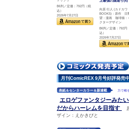
上最強の国造り(4)
B6判／定価：792円（税
向原 行人 (カドカワ
込）
BOOKS)：原作 日
2026年7月27日
望：漫画 珈琲猫：
クターデザイン
B6判／定価：792円
込）
2026年7月27日
月刊ComicREX 9月号好評発売
表紙＆センターカラー＆新連載
力で雌
エロゲファンタジーみたい
だからハーレムを目指す
ザイン：えかきびと