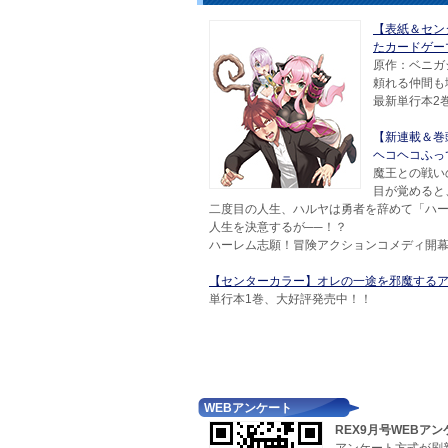
【表紙＆セン
たカードゲー
原作：ベニガ
頼れる仲間も
最新単行本2巻
【新連載＆巻
ヘコヘコふっ
魔王との戦い
目が覚めると
二度目の人生、ハルヤは勇者を辞めて「ハ
人生を決意するが──！？
ハーレム志願！冒険アクションコメディ開
【センターカラー】オレの一途を邪魔する
単行本1巻、大好評発売中！！
WEBアンケート
REX9月号WEBア
アンケート方式が刷