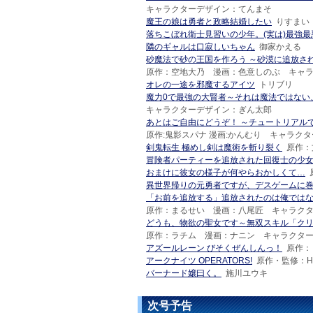
キャラクターデザイン：てんまそ
魔王の娘は勇者と政略結婚したい
りすまい
落ちこぼれ衛士見習いの少年。(実は)最強
隣のギャルは口寂しいちゃん
御家かえる
砂魔法で砂の王国を作ろう ～砂漠に追放さ
原作：空地大乃 漫画：色意しのぶ キャラ
オレの一途を邪魔するアイツ
トリブリ
魔力0で最強の大賢者～それは魔法ではない
キャラクターデザイン：ぎん太郎
あとはご自由にどうぞ！ ～チュートリアル
原作:鬼影スパナ 漫画:かんむり キャラクタ
剣鬼転生 極めし剣は魔術を斬り裂く
原作：
冒険者パーティーを追放された回復士の少女
おまけに彼女の様子が何やらおかしくて…
異世界帰りの元勇者ですが、デスゲームに
「お前を追放する」追放されたのは俺では
原作：まるせい 漫画：八尾匠 キャラク
どうも、物欲の聖女です～無双スキル「ク
原作：ラチム 漫画：ナニン キャラクタ
アズールレーン びそくぜんしんっ！
原作：
アークナイツ OPERATORS!
原作・監修：Hype
バーナード嬢曰く。
施川ユウキ
次号予告