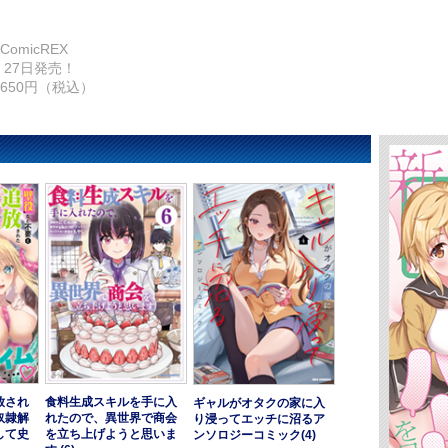
ComicREX
 27日発売！
650円（税込）
放され
食料生成スキルを手に入
ギャルがオタクの家に入
奴隷解
れたので、異世界で商会
り浸ってエッチに沼るア
して史
を立ち上げようと思いま
ンソロジーコミック(4)