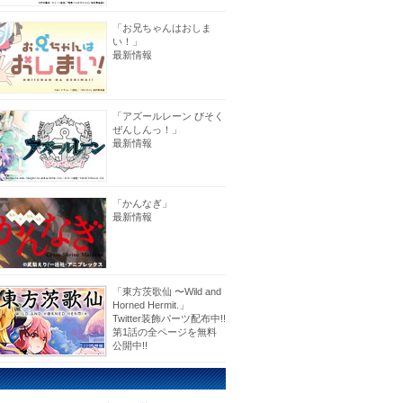
「お兄ちゃんはおしま
い！」
最新情報
「アズールレーン びそく
ぜんしんっ！」
最新情報
「かんなぎ」
最新情報
「東方茨歌仙 〜Wild and
Horned Hermit.」
Twitter装飾パーツ配布中!!
第1話の全ページを無料
公開中!!